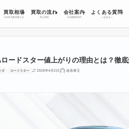
買取相場
買取の流れ
会社案内
よくある質問
-CAR MODELS-
-FLOW-
-CAMPANY-
– Q＆A –
NAロードスター値上がりの理由とは？徹
2026年4月2日
改造車王
ツダ
ロードスター