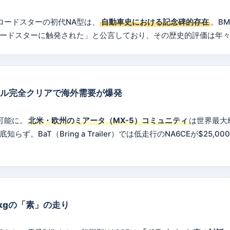
ロードスターの初代NA型は、
自動車史における記念碑的存在
。B
ロードスターに触発された」と公言しており、その歴史的評価は年
ール完全クリアで海外需要が爆発
可能に。
北米・欧州のミアータ（MX-5）コミュニティ
は世界最大
らず。BaT（Bring a Trailer）では低走行のNA6CEが$25,00
0kgの「素」の走り