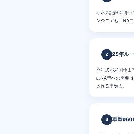
ギネス記録を持つ
ンジニアも「NA
25年ル
2
全年式が米国輸出
のNA型への需要は底知
される事例も。
車重96
3