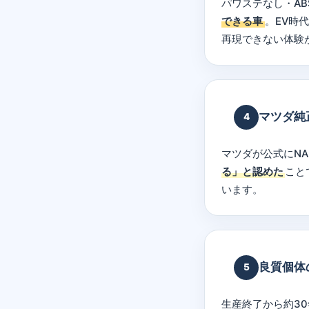
パワステなし・AB
できる車
。EV時
再現できない体験
マツダ純
4
マツダが公式にN
る」と認めた
こと
います。
良質個体
5
生産終了から約3