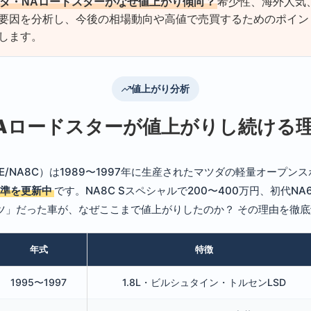
ダ・NAロードスターがなぜ値上がり傾向？
希少性、海外人気
要因を分析し、今後の相場動向や高値で売買するためのポイン
します。
値上がり分析
Aロードスターが値上がりし続ける
E/NA8C）は1989〜1997年に生産されたマツダの軽量オープン
準を更新中
です。NA8C Sスペシャルで200〜400万円、初代NA
ーツ」だった車が、なぜここまで値上がりしたのか？ その理由を徹
年式
特徴
1995〜1997
1.8L・ビルシュタイン・トルセンLSD