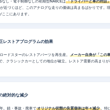
Sなし・電子制御なしの初期型NA6CEは
「ドライバーと車の対話
代が近づくほど、このアナログな走りの価値は高まるばかりです。
がここにあります。
正レストアプログラムの効果
Aロードスターのレストアパーツを再生産。
メーカー自身が「この
で、クラシックカーとしての地位が確立。レストア需要の高まりが
の絶対的な減少
0年。錆・事故・廃車で
オリジナル状態の良質個体は年々減少
。特に