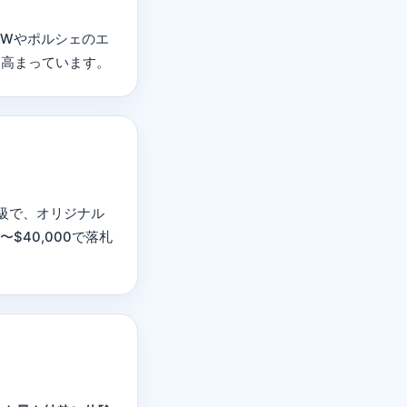
MWやポルシェのエ
々高まっています。
級で、オリジナル
0〜$40,000で落札