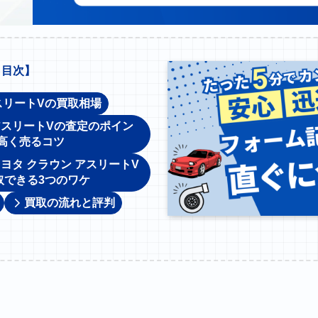
【
目次】
スリートVの買取相場
アスリートVの査定のポイン
高く売るコツ
ヨタ クラウン アスリートV
取できる3つのワケ
買取の流れと評判