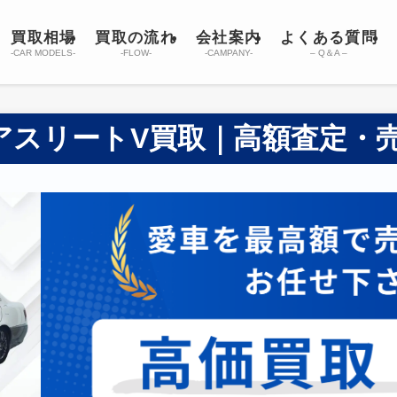
買取相場
買取の流れ
会社案内
よくある質問
-CAR MODELS-
-FLOW-
-CAMPANY-
– Q＆A –
 アスリートV買取｜高額査定・