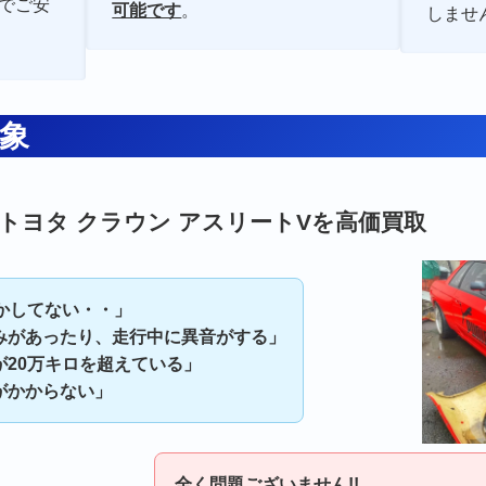
でご安
可能です
。
しませ
象
トヨタ クラウン アスリートVを高価買取
動かしてない・・」
みがあったり、走行中に異音がする」
が20万キロを超えている」
がかからない」
全く問題ございません!!