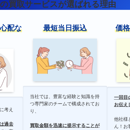
王の買取サービスが選ばれる理由
心配な
最短当日振込
価
当社では、豊富な経験と知識を持
一回目
つ専門家のチームで構成されてお
お伝え
に考え
り、
他社様
は過去
買取金額を迅速に提示することが
ん！お