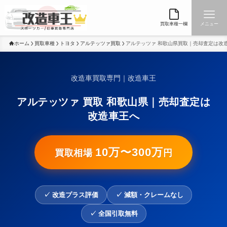
買取車種一欄
メニュー
ホーム
買取車種
トヨタ
アルテッツァ買取
アルテッツァ 和歌山県買取｜売却査定は改
改造車買取専門｜改造車王
アルテッツァ 買取 和歌山県｜売却査定は
改造車王へ
10万〜300万
買取相場
円
✓ 改造プラス評価
✓ 減額・クレームなし
✓ 全国引取無料