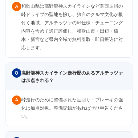
和歌山県は高野龍神スカイラインなど関西屈指の
A
峠ドライブの聖地を擁し、独自のクルマ文化が根
付く地域。アルテッツァの峠仕様・チューニング
内容を含めて適正評価し、和歌山市・田辺・橋
本・新宮など県内全域で無料引取・即日振込に対
応します。
高野龍神スカイライン走行歴のあるアルテッツァ
Q
は加点される？
峠走行のために整備された足回り・ブレーキの強
A
化は加点対象。整備記録があればぜひ申告くださ
い。