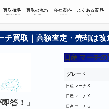
買取相場
買取の流れ
会社案内
よくある質問
-CAR MODELS-
-FLOW-
-CAMPANY-
– Q＆A –
マーチ買取｜高額査定・売却は改
日産 マーチの
グレード
日産 マーチ S
日産 マーチ X
が即答！」
日産 マーチ G