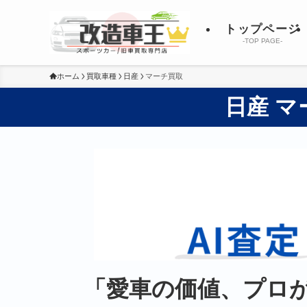
トップページ
-TOP PAGE-
ホーム
買取車種
日産
マーチ買取
日産 
「愛車の価値、プロ