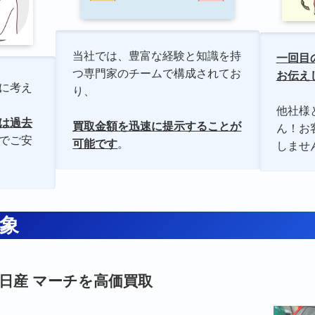
当社では、豊富な経験と知識を持
一回目
つ専門家のチームで構成されてお
お伝え
に考え
り、
他社様
は過去
買取金額を迅速に提示することが
ん！お
でご安
可能です
。
しませ
象
日産 マーチを高価買取