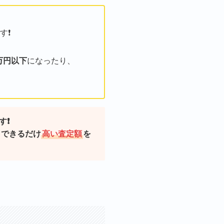
❗️
万円以下
になったり、
❗️
、できるだけ
高い査定額
を