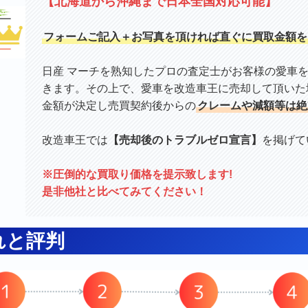
【北海道から沖縄まで日本全国対応可能】
フォームご記入＋お写真を頂ければ直ぐに買取金額を
日産 マーチを熟知したプロの査定士がお客様の愛車
きます。その上で、愛車を改造車王に売却して頂いた
金額が決定し売買契約後からの
クレームや減額等は絶
改造車王では
【売却後のトラブルゼロ宣言】
を掲げて
※圧倒的な買取り価格を提示致します!
是非他社と比べてみてください！
れと
評判