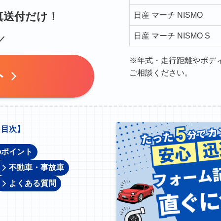
真送付だけ！
日産 マーチ NISMO
日産 マーチ NISMO S
／
※年式・走行距離やボデ
ト
ご相談ください。
【
目次】
のポイント
不動車・事故車
よくある質問