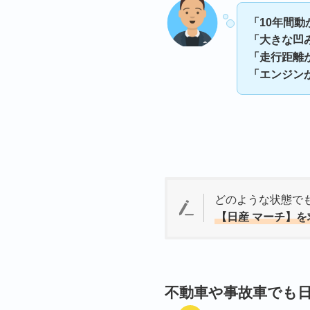
「10年間
「大きな凹
「走行距離
「エンジン
どのような状態で
【日産 マーチ】を
不動車や事故車でも日