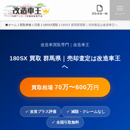
買取車種一欄
メニュー
ホーム
買取車種
日産
180SX買取
180SX 群馬県買取｜売却査定は改造車王へ
改造車買取専門｜改造車王
180SX 買取 群馬県｜売却査定は改造車王
へ
70万〜600万
買取相場
円
✓ 改造プラス評価
✓ 減額・クレームなし
✓ 全国引取無料