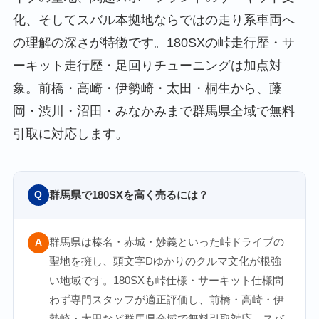
化、そしてスバル本拠地ならではの走り系車両へ
の理解の深さが特徴です。180SXの峠走行歴・サ
ーキット走行歴・足回りチューニングは加点対
象。前橋・高崎・伊勢崎・太田・桐生から、藤
岡・渋川・沼田・みなかみまで群馬県全域で無料
引取に対応します。
群馬県で180SXを高く売るには？
Q
群馬県は榛名・赤城・妙義といった峠ドライブの
A
聖地を擁し、頭文字Dゆかりのクルマ文化が根強
い地域です。180SXも峠仕様・サーキット仕様問
わず専門スタッフが適正評価し、前橋・高崎・伊
勢崎・太田など群馬県全域で無料引取対応。スバ