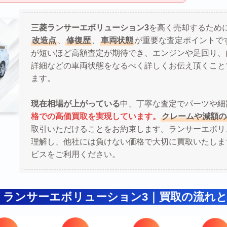
三菱ランサーエボリューション3
を高く売却するため
改造点
、
修復歴
、
車両状態
が重要な査定ポイントで
が短いほど高額査定が期待でき、エンジンや足回り、
詳細などの車両状態をなるべく詳しくお伝え頂くこと
ます。
現在相場が上がっている
中、丁寧な査定でパーツや細
格での高価買取を実現しています。
クレームや減額の
取引いただけることをお約束します。ランサーエボリ
理解し、他社には負けない価格で大切に買取いたしま
ビスをご利用ください。
 ランサーエボリューション3｜買取の流れ