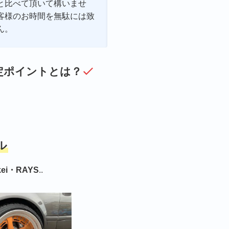
と比べて頂いて構いませ
客様のお時間を無駄には致
ん。
定ポイントとは？
ル
ei・RAYS
..