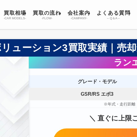
買取相場
買取の流れ
会社案内
よくある質問
-CAR MODELS-
-FLOW-
-CAMPANY-
– Q＆A –
リューション3買取実績｜売
ラン
グレード・モデル
GSR/RS エボ3
※年式・走行距離
＼
直ぐに上限