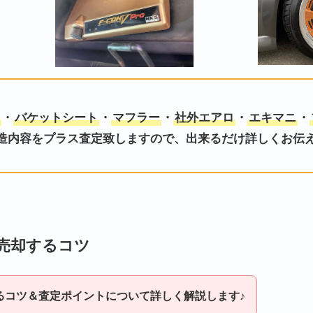
・
バケットシート
・
マフラー
・
社外エアロ
・
エキマニ
・
造内容をプラス査定致しますので、出来るだけ詳しくお伝
売却するコツ
るコツ＆
査定ポイント
について詳しく解説します♪