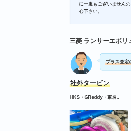
に一度もございません
の
心下さい。
三菱 ランサーエボリ
プラス査定
社外タービン
HKS・GReddy・東名
..