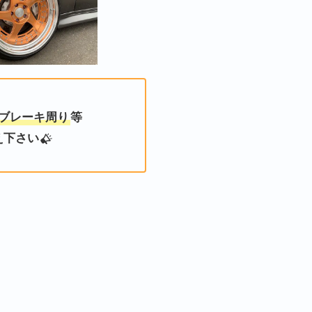
ブレーキ周り
等
え下さい