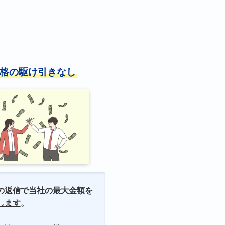
格の駆け引きなし
の返信で当社の最大金額を
します
。