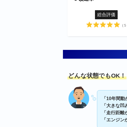
総合評価
( 5 
どんな状態でもOK！
「10年間
「大きな凹
「走行距離
「エンジン