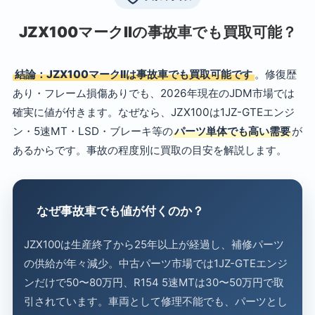
JZX100マークIIの事故車でも買取可能？
結論：JZX100マークIIは事故車でも買取可能です
。修復歴
あり・フレーム損傷ありでも、2026年現在のJDM市場では
確実に値が付きます。なぜなら、JZX100は1JZ-GTEエンジ
ン・5速MT・LSD・ブレーキ等の
パーツ単体でも高い需要
が
あるからです。事故の程度別に買取の目安を解説します。
なぜ事故車でも値が付くのか？
JZX100は生産終了から25年以上が経過し、補修パーツ
の供給が年々減少。中古パーツ市場では1JZ-GTEエンジ
ンだけで50〜80万円、R154 5速MTは30〜50万円で取
引されています。車両として修理不能でも、パーツとし