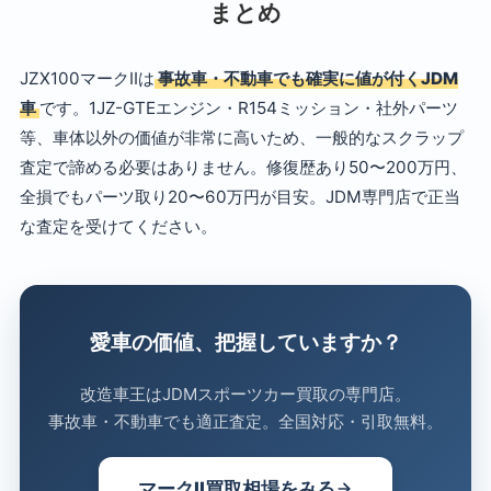
まとめ
JZX100マークIIは
事故車・不動車でも確実に値が付くJDM
車
です。1JZ-GTEエンジン・R154ミッション・社外パーツ
等、車体以外の価値が非常に高いため、一般的なスクラップ
査定で諦める必要はありません。修復歴あり50〜200万円、
全損でもパーツ取り20〜60万円が目安。JDM専門店で正当
な査定を受けてください。
愛車の価値、把握していますか？
改造車王はJDMスポーツカー買取の専門店。
事故車・不動車でも適正査定。全国対応・引取無料。
マークII買取相場をみる