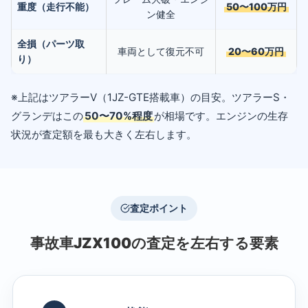
重度（走行不能）
50〜100万円
ン健全
全損（パーツ取
車両として復元不可
20〜60万円
り）
※上記はツアラーV（1JZ-GTE搭載車）の目安。ツアラーS・
グランデはこの
50〜70%程度
が相場です。エンジンの生存
状況が査定額を最も大きく左右します。
査定ポイント
事故車JZX100の査定を左右する要素