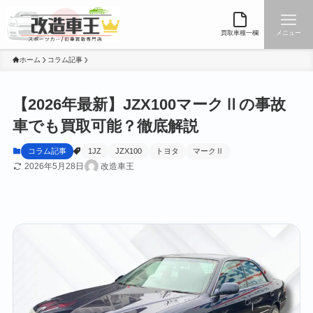
買取車種一欄
メニュー
ホーム
コラム記事
【2026年最新】JZX100マークⅡの事故
車でも買取可能？徹底解説
コラム記事
1JZ
JZX100
トヨタ
マークⅡ
2026年5月28日
改造車王